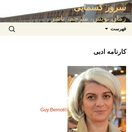
سرور کسمایی
رمان نویس، مترجم، ناشر
رفتن
جستجو
فهرست
به
برای:
محتوا
کارنامه ادبی
©Guy Bernot