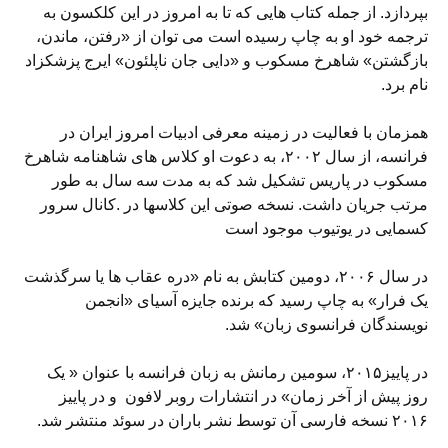
بپردازد. از جمله کتاب هایی که تا به امروز در این کلکسون به
ترجمه خود او به چاپ رسیده است می توان از «رفتن، ماندن،
بازگشتن» شاهرخ مسکوب و «دایی جان ناپلئون» ایرج پزشکزاد
نام برد.
همزمان با فعالیت در زمینه معرفی ادبیات امروز ایران در
فرانسه، از سال ۲۰۰۲، به دعوت او کلاس های شاهنامه شاهرخ
مسکوب در پاریس تشکیل شد که به مدت سه سال به طور
مرتب جریان داشت. نسخه صوتی این کلاسها در .کانال سرور
کسمایی در یوتیوب موجود است
در سال ۲۰۰۶، دومین کتابش به نام «دره عقاب ها یا سرگذشت
یک فرار» به چاپ رسید که برنده جایزه آسیای «انجمن
نویسندگان فرانسوی زبان» شد.
در پاییز۲۰۱۵، سومین رمانش به زبان فرانسه با عنوان « یک
روز پیش از آخر زمان» در انتشارات روبر لافون و در پاییز
۲۰۱۶ نسخه فارسی آن توسط نشر باران در سوئد منتشر شد.